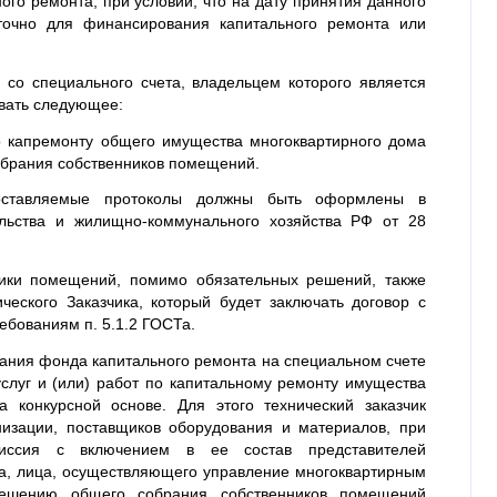
го ремонта, при условии, что на дату принятия данного
точно для финансирования капитального ремонта или
 со специального счета, владельцем которого является
вать следующее:
 капремонту общего имущества многоквартирного дома
обрания собственников помещений.
ставляемые протоколы должны быть оформлены в
ельства и жилищно-коммунального хозяйства РФ от 28
ники помещений, помимо обязательных решений, также
еского Заказчика, который будет заключать договор с
ебованиям п. 5.1.2 ГОСТа.
вания фонда капитального ремонта на специальном счете
слуг и (или) работ по капитальному ремонту имущества
а конкурсной основе. Для этого технический заказчик
низации, поставщиков оборудования и материалов, при
миссия с включением в ее состав представителей
а, лица, осуществляющего управление многоквартирным
ешению общего собрания собственников помещений