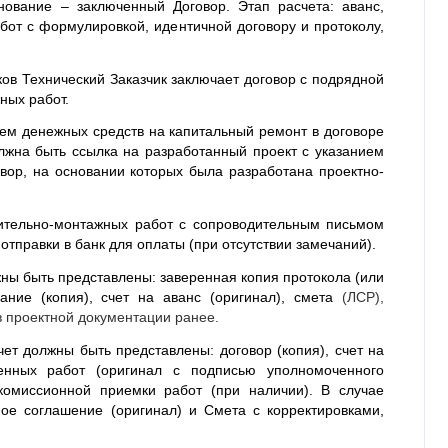
нование – заключенный Договор. Этап расчета: аванс,
бот с формулировкой, идентичной договору и протоколу,
в Технический Заказчик заключает договор с подрядной
ных работ.
ем денежных средств на капитальный ремонт в договоре
лжна быть ссылка на разработанный проект с указанием
овор, на основании которых была разработана проектно-
оительно-монтажных работ с сопроводительным письмом
тправки в банк для оплаты (при отсутствии замечаний).
ны быть представлены: заверенная копия протокола (или
дание (копия), счет на аванс (оригинал), смета
(ЛСР),
в проектной документации ранее.
ет должны быть представлены: договор (копия), счет на
ненных работ (оригинал с подписью уполномоченного
 комиссионной приемки работ (при наличии). В случае
ое соглашение (оригинал) и Смета с корректировками,