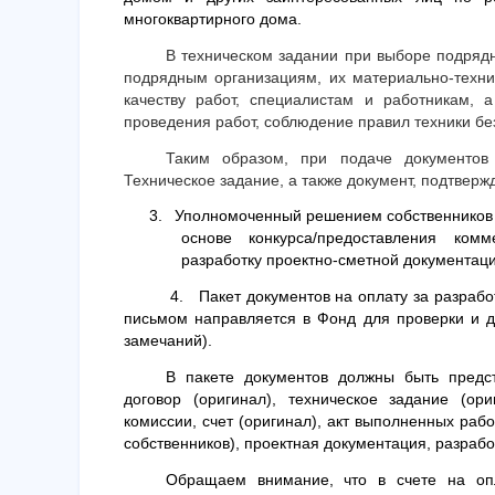
многоквартирного дома.
В техническом задании при выборе подряд
подрядным организациям, их материально-техни
качеству работ, специалистам и работникам, 
проведения работ, соблюдение правил техники бе
Таким образом, при подаче документов
Техническое задание, а также документ, подтвер
3.
Уполномоченный решением собственников Т
основе конкурса/предоставления ко
разработку проектно-сметной документаци
4.
Пакет документов на оплату за разраб
письмом направляется в Фонд для проверки и д
замечаний).
В пакете документов должны быть предст
договор (оригинал), техническое задание (ор
комиссии, счет (оригинал), акт выполненных раб
собственников), проект
ная документация, разрабо
Обращаем внимание, что в счете на опл