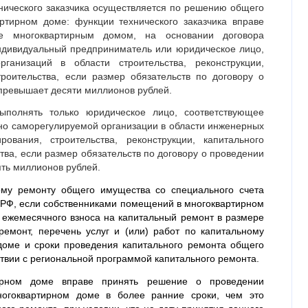
нического заказчика осуществляется по решению общего
ртирном доме: функции технического заказчика вправе
е многоквартирным домом, на основании договора
ндивидуальный предприниматель или юридическое лицо,
анизаций в области строительства, реконструкции,
троительства, если размер обязательств по договору о
превышает десяти миллионов рублей.
выполнять только юридическое лицо, соответствующее
но саморегулируемой организации в области инженерных
ирования, строительства, реконструкции, капитального
тва, если размер обязательств по договору о проведении
ть миллионов рублей.
му ремонту общего имущества со специального счета
ЖК РФ, если собственниками помещений в многоквартирном
ежемесячного взноса на капитальный ремонт в размере
емонт, перечень услуг и (или) работ по капитальному
доме и сроки проведения капитального ремонта общего
твии с региональной программой капитального ремонта.
ирном доме вправе принять решение о проведении
огоквартирном доме в более ранние сроки, чем это