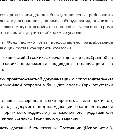
ной организации должны быть установлены требования к
ческому оснащению, наличию оборудования, техники, к
а также могут оговариваться «особые условия», время
зопасности и другие необходимые условия.
 в Фонд должно быть предоставлено разработанное
ждающий состав конкурсной комиссии.
ехнический Заказчик заключает договор с выбранной на
ммерческих предложений подрядной организацией
на
и.
отку проектно-сметной документации с сопроводительным
альнейшей отправки в банк для оплаты (при отсутствии
авлены: заверенная копия протокола (или оригинал),
игинал), документ, подтверждающий состав конкурсной
от (оригинал с подписью уполномоченного представителя
танная согласно Техническому заданию.
ату должны быть указаны Поставщик (Исполнитель),