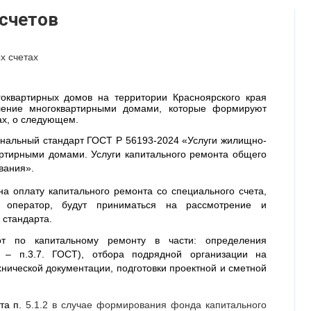
счетов
х счетах
оквартирных домов на территории Красноярского края
ление многоквартирными домами, которые формируют
ах, о следующем.
иональный стандарт ГОСТ Р 56193-2024 «Услуги жилищно-
артирными домами. Услуги капитального ремонта общего
вания».
а оплату капитального ремонта со специального счета,
й оператор, будут приниматься на рассмотрение и
 стандарта.
от по капитальному ремонту в части: определения
а – п.3.7. ГОСТ), отбора подрядной организации на
хнической документации, подготовки проектной и сметной
та п.
5.1.2 в случае формирования фонда капитального