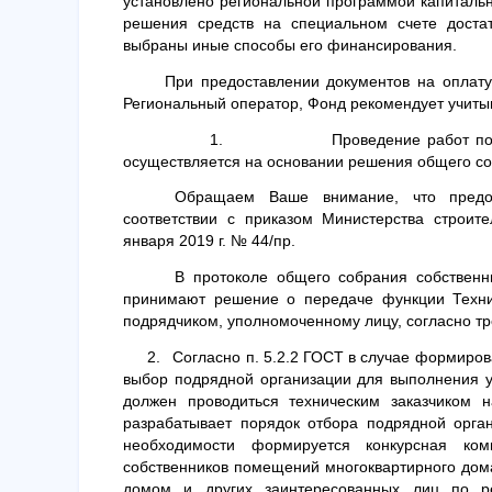
установлено региональной программой капитально
решения средств на специальном счете доста
выбраны иные способы его финансирования.
При предоставлении документов на оплату
Региональный оператор, Фонд рекомендует учиты
1.
Проведение работ по
осуществляется на основании решения общего с
Обращаем Ваше внимание, что предо
соответствии с приказом Министерства строит
января 2019 г. № 44/пр.
В протоколе общего собрания собствен
принимают решение о передаче функции Технич
подрядчиком, уполномоченному лицу, согласно тр
2.
Согласно п. 5.2.2 ГОСТ в случае формиро
выбор подрядной организации для выполнения у
должен проводиться техническим заказчиком н
разрабатывает порядок отбора подрядной орга
необходимости формируется конкурсная ко
собственников помещений многоквартирного дом
домом и других заинтересованных лиц по р