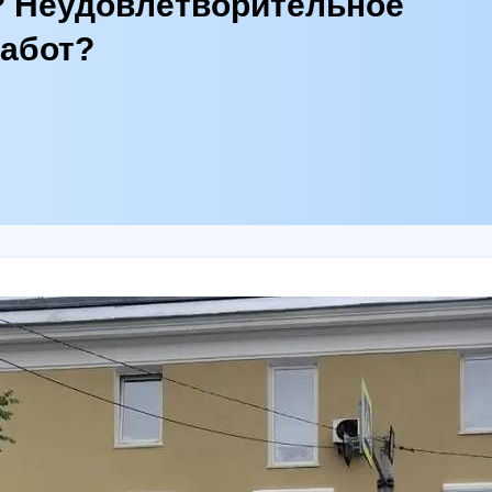
? Неудовлетворительное
работ?