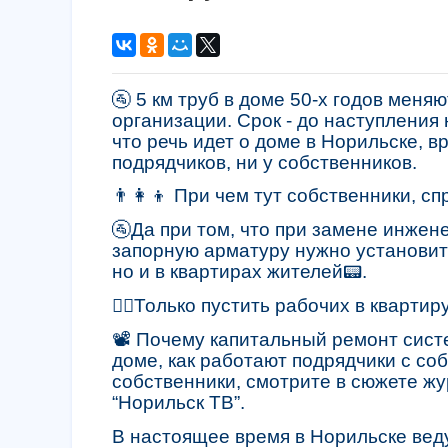
🚰 5 км труб в доме 50-х годов мен
организации. Срок - до наступления
что речь идет о доме в Норильске, вр
подрядчиков, ни у собственников.
👨‍👩‍👦 При чем тут собственники, с
🚰Да при том, что при замене инжен
запорную арматуру нужно установить
но и в квартирах жителей📟.
👷‍♂️Только пустить рабочих в кварти
📽️ Почему капитальный ремонт сис
доме, как работают подрядчики с со
собственники, смотрите в сюжете ж
“Норильск ТВ”.
В настоящее время в Норильске веду